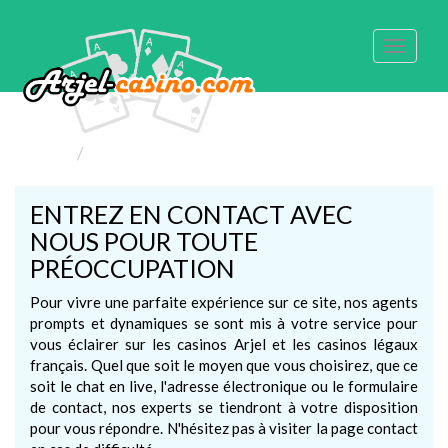
Toggle
navigati
Accueil
Contact
ENTREZ EN CONTACT AVEC
NOUS POUR TOUTE
PRÉOCCUPATION
Pour vivre une parfaite expérience sur ce site, nos agents
prompts et dynamiques se sont mis à votre service pour
vous éclairer sur les casinos Arjel et les casinos légaux
français. Quel que soit le moyen que vous choisirez, que ce
soit le chat en live, l'adresse électronique ou le formulaire
de contact, nos experts se tiendront à votre disposition
pour vous répondre. N'hésitez pas à visiter la page contact